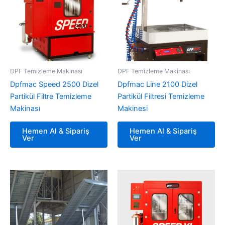
DPF Temizleme Makinası
DPF Temizleme Makinası
Dpfmac Speed 2500 Dizel
Dpfmac Line 2100 Dizel
Partikül Filtre Temizleme
Partikül Filtresi Temizleme
Makinası
Makinesi
Hemen Al & Sipariş
Hemen Al & Sipariş
Ver
Ver