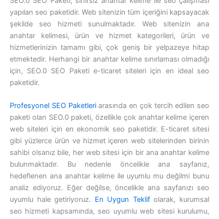
SEO.0 SEO Paketi, sınırsız anahtar kelime ile seo çalışması
yapılan seo paketidir. Web sitenizin tüm içeriğini kapsayacak
şekilde seo hizmeti sunulmaktadır. Web sitenizin ana
anahtar kelimesi, ürün ve hizmet kategorileri, ürün ve
hizmetlerinizin tamamı gibi, çok geniş bir yelpazeye hitap
etmektedir. Herhangi bir anahtar kelime sınırlaması olmadığı
için, SEO.0 SEO Paketi e-ticaret siteleri için en ideal seo
paketidir.
Profesyonel SEO Paketleri
arasında en çok tercih edilen seo
paketi olan SEO.0 paketi, özellikle çok anahtar kelime içeren
web siteleri için en ekonomik seo paketidir. E-ticaret sitesi
gibi yüzlerce ürün ve hizmet içeren web sitelerinden birinin
sahibi olsanız bile, her web sitesi için bir ana anahtar kelime
bulunmaktadır. Bu nedenle öncelikle ana sayfanız,
hedeflenen ana anahtar kelime ile uyumlu mu değilmi bunu
analiz ediyoruz. Eğer değilse, öncelikle ana sayfanızı seo
uyumlu hale getiriyoruz.
En Uygun Teklif
olarak, kurumsal
seo hizmeti kapsamında, seo uyumlu web sitesi kurulumu,