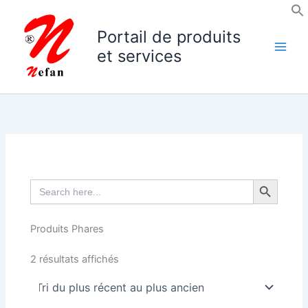
Aller
au
Portail de produits
contenu
et services
Search Button
Search
for:
Produits Phares
Trié
2 résultats affichés
du
plus
récent
au
plus