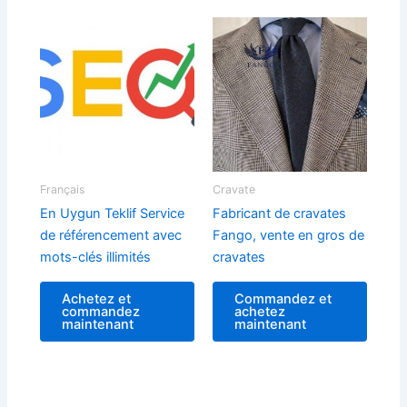
ancien
Français
Cravate
En Uygun Teklif Service
Fabricant de cravates
de référencement avec
Fango, vente en gros de
mots-clés illimités
cravates
Achetez et
Commandez et
commandez
achetez
maintenant
maintenant