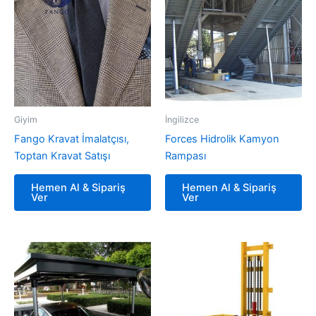
Giyim
İngilizce
Fango Kravat İmalatçısı,
Forces Hidrolik Kamyon
Toptan Kravat Satışı
Rampası
Hemen Al & Sipariş
Hemen Al & Sipariş
Ver
Ver