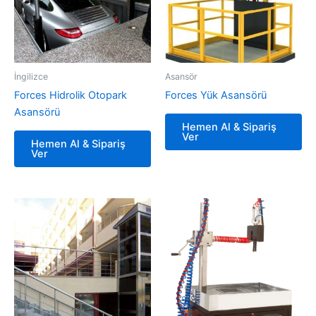
İngilizce
Asansör
Forces Hidrolik Otopark
Forces Yük Asansörü
Asansörü
Hemen Al & Sipariş
Ver
Hemen Al & Sipariş
Ver