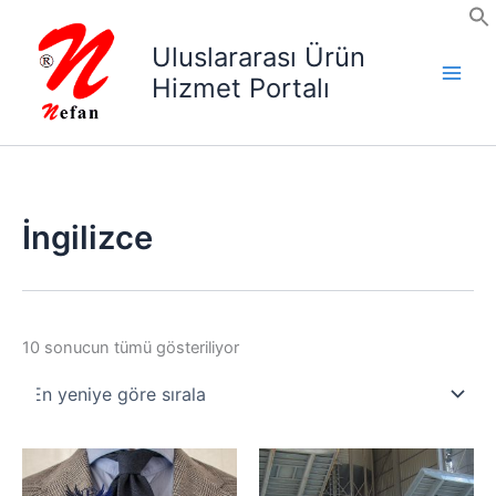
İçeriğe
atla
Uluslararası Ürün
Hizmet Portalı
İngilizce
En
10 sonucun tümü gösteriliyor
yeniye
göre
sıralandı