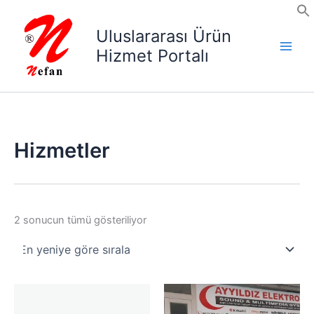
İçeriğe
atla
Uluslararası Ürün
Hizmet Portalı
Hizmetler
En
2 sonucun tümü gösteriliyor
yeniye
göre
sıralandı