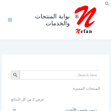
خطي
لى
لمحتوى
بوابة المنتجات
والخدمات
Search Button
Search
for:
المنتجات المميزة
تم
عرض ⁦2⁩ من كل النتائج
الفرز
حسب
الأحدث