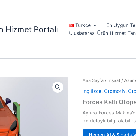
Türkçe
En Uygun Tek
n Hizmet Portalı
Uluslararası Ürün Hizmet Tan
Ana Sayfa
/
İnşaat
/
Asan
İngilizce
,
Otomotiv
,
Oto
Forces Katlı Otop
Ayrıca Forces Makina’
de detaylı bilgi alabilirs
Hemen Al & Sipariş 