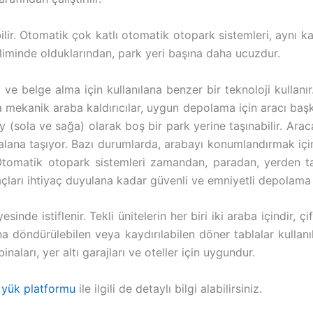
lir. Otomatik çok katlı otomatik otopark sistemleri, aynı k
liminde olduklarından, park yeri başına daha ucuzdur.
e belge alma için kullanılana benzer bir teknoloji kullanır. 
a mekanik araba kaldırıcılar, uygun depolama için aracı başk
(sola ve sağa) olarak boş bir park yerine taşınabilir. Arac
 alana taşıyor. Bazı durumlarda, arabayı konumlandırmak için 
tomatik otopark sistemleri zamandan, paradan, yerden tas
raçları ihtiyaç duyulana kadar güvenli ve emniyetli depolama a
inde istiflenir. Tekli ünitelerin her biri iki araba içindir, çif
 döndürülebilen veya kaydırılabilen döner tablalar kullanıl
inaları, yer altı garajları ve oteller için uygundur.
a
yük platformu
ile ilgili de detaylı bilgi alabilirsiniz.