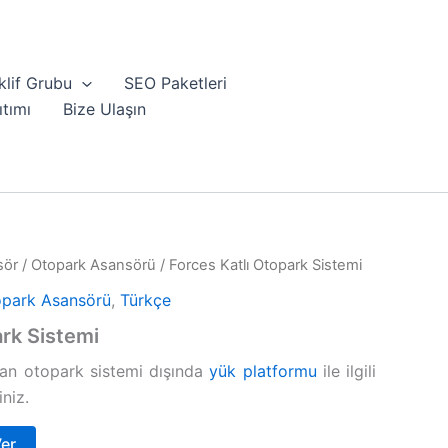
lif Grubu
SEO Paketleri
ıtımı
Bize Ulaşın
sör
/
Otopark Asansörü
/ Forces Katlı Otopark Sistemi
park Asansörü
,
Türkçe
ark Sistemi
dan otopark sistemi dışında
yük platformu
ile ilgili
iniz.
Ver