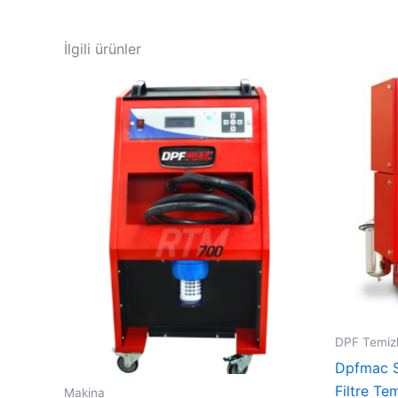
İlgili ürünler
DPF Temiz
Dpfmac S
Filtre Te
Makina