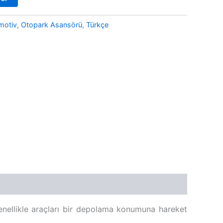
motiv
,
Otopark Asansörü
,
Türkçe
 genellikle araçları bir depolama konumuna hareket