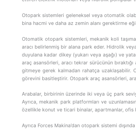
Otopark sistemleri geleneksel veya otomatik olabi
bina hacmi ve daha az zemin alanı gerektirme eği
Otomatik otopark sistemleri, mekanik koli taşıma v
aracı belirlenmiş bir alana park eder. Hidrolik vey
duyulana kadar dikey (yukarı veya aşağı) ve yatay 
araç asansörleri, aracı tekrar sürücünün bıraktığı
gitmeye gerek kalmadan rahatça uzaklaşabilir. O
görevini basitleştirir. Otopark araç asansörleri, a
Arabalar, birbirinin üzerinde iki veya üç park seviyes
Ayrıca, mekanik park platformları ve uzunlamasına
özellikle konut ve ticari binalar, apartmanlar, ofis b
Ayrıca Forces Makina’dan otopark sistemi dışınd