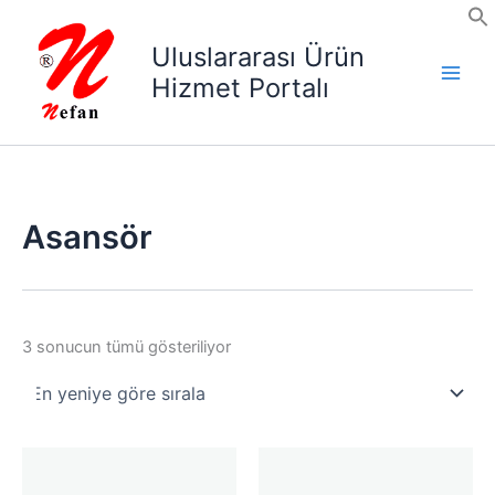
İçeriğe
atla
Uluslararası Ürün
Hizmet Portalı
Asansör
En
3 sonucun tümü gösteriliyor
yeniye
göre
sıralandı